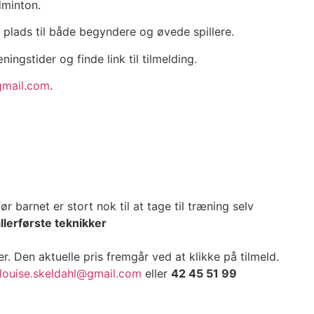
dminton.
 plads til både begyndere og øvede spillere.
gstider og finde link til tilmelding.
gmail.com
.
1
 barnet er stort nok til at tage til træning selv
llerførste teknikker
r. Den aktuelle pris fremgår ved at klikke på tilmeld.
louise.skeldahl@gmail.com
eller
42 45 51 99