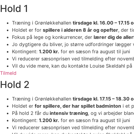
Hold 1
Træning i Grønløkkehallen
tirsdage kl. 16.00 – 17.15 
Holdet er for
spillere i alderen 8 år og opefter
, der t
Fokus på lege og konkurrencer, der
lærer dig de alle
Jo dygtigere du bliver, jo større udfordringer lægger 
Kontingent:
1.200
kr.
for en sæson fra august til juni
Vi reducerer sæsonprisen ved tilmelding efter novembe
Vil du vide mere, kan du kontakte Louise Skeldahl på
Tilmeld
Hold 2
Træning i Grønløkkehallen
tirsdage kl. 17.15 – 18.30 
Holdet er
for spillere, der har spillet badminton
i et 
På hold 2 får du
intensiv træning
, og vi arbejder bla
Kontingent:
1.2
00 kr.
for en sæson fra august til juni
Vi reducerer sæsonprisen ved tilmelding efter novembe