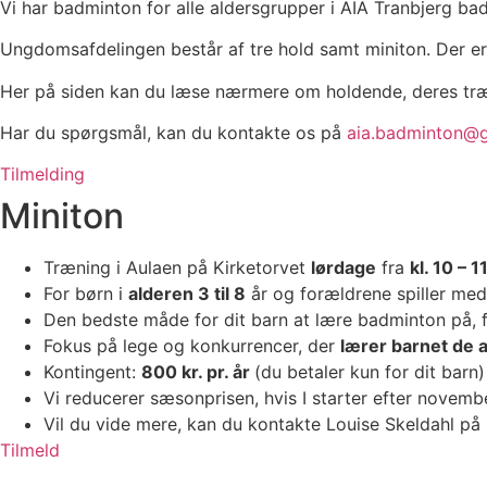
Vi har badminton for alle aldersgrupper i AIA Tranbjerg ba
Ungdomsafdelingen består af tre hold samt miniton. Der er
Her på siden kan du læse nærmere om holdende, deres trænin
Har du spørgsmål, kan du kontakte os på
aia.badminton@
Tilmelding
Miniton
Træning i Aulaen på Kirketorvet
lørdage
fra
kl. 10
–
1
For børn i
alderen 3 til 8
år og forældrene spiller med
Den bedste måde for dit barn at lære badminton på, før
Fokus på lege og konkurrencer, der
lærer barnet de a
Kontingent:
800
kr. pr. år
(du betaler kun for dit barn)
Vi reducerer sæsonprisen, hvis I starter efter novembe
Vil du vide mere, kan du kontakte Louise Skeldahl på
Tilmeld