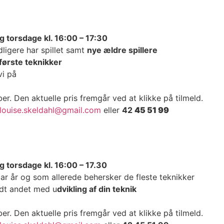
og torsdage kl. 16:00 – 17:30
idligere har spillet samt
nye ældre spillere
rførste teknikker
vi på
r. Den aktuelle pris fremgår ved at klikke på tilmeld.
louise.skeldahl@gmail.com
eller
42
45 51 99
og torsdage kl. 16:00 – 17.30
par år og som allerede behersker de fleste teknikker
ndt andet med u
dvikling af din teknik
r. Den aktuelle pris fremgår ved at klikke på tilmeld.